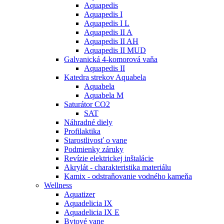
Aquapedis
Aquapedis I
Aquapedis I L
Aquapedis II A
Aquapedis II AH
Aquapedis II MUD
Galvanická 4-komorová vaňa
Aquapedis II
Katedra strekov Aquabela
Aquabela
Aquabela M
Saturátor CO2
SAT
Náhradné diely
Profilaktika
Starostlivosť o vane
Podmienky záruky
Revízie elektrickej inštalácie
Akrylát - charakteristika materiálu
Kamix - odstraňovanie vodného kameňa
Wellness
Aquatizer
Aquadelicia IX
Aquadelicia IX E
Bytové vane