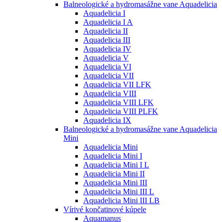
Balneologické a hydromasážne vane Aquadelicia
Aquadelicia I
Aquadelicia I A
Aquadelicia II
Aquadelicia III
Aquadelicia IV
Aquadelicia V
Aquadelicia VI
Aquadelicia VII
Aquadelicia VII LFK
Aquadelicia VIII
Aquadelicia VIII LFK
Aquadelicia VIII PLFK
Aquadelicia IX
Balneologické a hydromasážne vane Aquadelicia
Mini
Aquadelicia Mini
Aquadelicia Mini I
Aquadelicia Mini I L
Aquadelicia Mini II
Aquadelicia Mini III
Aquadelicia Mini III L
Aquadelicia Mini III LB
Vírivé končatinové kúpele
Aquamanus