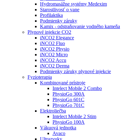
Hydromasážne systémy Medexim
Starostlivosť o vane
Profilaktika
Podmienky záruky
Kamix - odstraňovanie vodného kameňa
Plynové injekcie CO2
iNCO2 Elegance
iNCO2 Fluo
iNCO2 Physio
iNCO2 Micro
iNCO2 Accu
iNCO2 Derma
Podmienky záruky plynové injekcie
Fyzioterapia
Kombinované prístroje
Intelect Mobile 2 Combo
PhysioGo 300A
PhysioGo 601C
PhysioGo 701C
Elektroliečba
Intelect Mobile 2 Stim
PhysioGo 100A
Vákuová jednotka
Avaco
Ultrazvuky