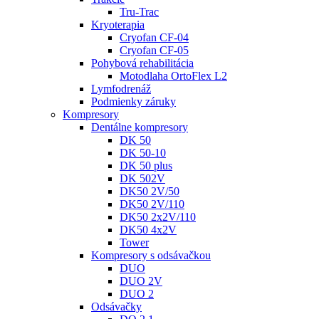
Tru-Trac
Kryoterapia
Cryofan CF-04
Cryofan CF-05
Pohybová rehabilitácia
Motodlaha OrtoFlex L2
Lymfodrenáž
Podmienky záruky
Kompresory
Dentálne kompresory
DK 50
DK 50-10
DK 50 plus
DK 502V
DK50 2V/50
DK50 2V/110
DK50 2x2V/110
DK50 4x2V
Tower
Kompresory s odsávačkou
DUO
DUO 2V
DUO 2
Odsávačky