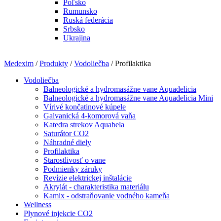
Poľsko
Rumunsko
Ruská federácia
Srbsko
Ukrajina
Medexim
/
Produkty
/
Vodoliečba
/ Profilaktika
Vodoliečba
Balneologické a hydromasážne vane Aquadelicia
Balneologické a hydromasážne vane Aquadelicia Mini
Vírivé končatinové kúpele
Galvanická 4-komorová vaňa
Katedra strekov Aquabela
Saturátor CO2
Náhradné diely
Profilaktika
Starostlivosť o vane
Podmienky záruky
Revízie elektrickej inštalácie
Akrylát - charakteristika materiálu
Kamix - odstraňovanie vodného kameňa
Wellness
Plynové injekcie CO2