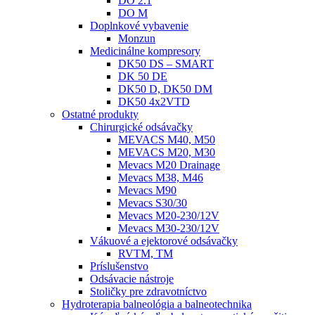
DO 2.1
DO M
Doplnkové vybavenie
Monzun
Medicinálne kompresory
DK50 DS – SMART
DK 50 DE
DK50 D, DK50 DM
DK50 4x2VTD
Ostatné produkty
Chirurgické odsávačky
MEVACS M40, M50
MEVACS M20, M30
Mevacs M20 Drainage
Mevacs M38, M46
Mevacs M90
Mevacs S30/30
Mevacs M20-230/12V
Mevacs M30-230/12V
Vákuové a ejektorové odsávačky
RVTM, TM
Príslušenstvo
Odsávacie nástroje
Stoličky pre zdravotníctvo
Hydroterapia balneológia a balneotechnika