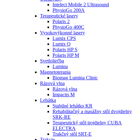
Intelect Mobile 2 Ultrasound
PhysioGo 200A
Terapeutické lasery
Polaris 2
PhysioGo 400C
Vysokovýkonné lasery
Lumix CPS
Lumix Q
Polaris HP S
Polaris HP M
Svetloliečba
Lumina
Magnetoterapia
Biomag Lumina Clinic
Rázová vlna
Rázová vlna
Impactis M
Lehátka
Stabilné lehátko KR
Rehabilitačný a masážny stôl dvojdielny
SRK-RE
Terapeutický stôl trojdielny CUBA
ELECTRA
Trakčný stôl SRT-E
Trakcie