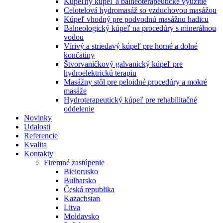
Kúpeľný kúpeľ a balneoterapeutické využitie
Celotelová hydromasáž so vzduchovou masážou
Kúpeľ vhodný pre podvodnú masážnu hadicu
Balneologický kúpeľ na procedúry s minerálnou
vodou
Vírivý a striedavý kúpeľ pre horné a dolné
končatiny
Štvorvaničkový galvanický kúpeľ pre
hydroelektrickú terapiu
Masážny stôl pre peloidné procedúry a mokré
masáže
Hydroterapeutický kúpeľ pre rehabilitačné
oddelenie
Novinky
Udalosti
Referencie
Kvalita
Kontakty
Firemné zastúpenie
Bielorusko
Bulharsko
Česká republika
Kazachstan
Litva
Moldavsko