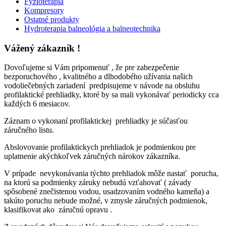
Fyzioterapia
Kompresory
Ostatné produkty
Hydroterapia balneológia a balneotechnika
Vážený zákazník !
Dovoľujeme si Vám pripomenuť , že pre zabezpečenie
bezporuchového , kvalitného a dlhodobého užívania našich
vodoliečebných zariadení predpisujeme v návode na obsluhu
profilaktické prehliadky, ktoré by sa mali vykonávať periodicky cca
každých 6 mesiacov.
Záznam o vykonaní profilaktickej prehliadky je súčasťou
záručného listu.
Abslovovanie profilaktickych prehliadok je podmienkou pre
uplatnenie akýchkoľvek záručných nárokov zákazníka.
V prípade nevykonávania týchto prehliadok môže nastať porucha,
na ktorú sa podmienky záruky nebudú vzťahovať ( závady
spôsobené znečistenou vodou, usadzovaním vodného kameňa) a
takúto poruchu nebude možné, v zmysle záručných podmienok,
klasifikovat ako záručnú opravu .