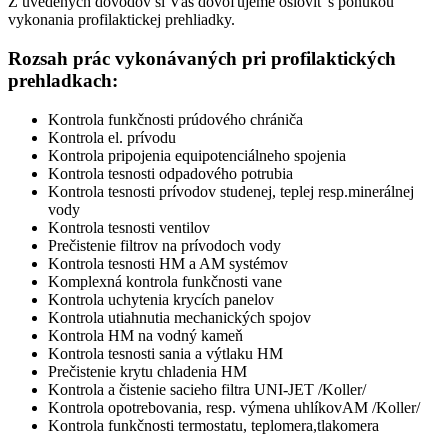
Z uvedených dôvodov si Vás dovoľujeme osloviť s ponukou
vykonania profilaktickej prehliadky.
Rozsah prác vykonávaných pri profilaktických
prehladkach:
Kontrola funkčnosti prúdového chrániča
Kontrola el. prívodu
Kontrola pripojenia equipotenciálneho spojenia
Kontrola tesnosti odpadového potrubia
Kontrola tesnosti prívodov studenej, teplej resp.minerálnej
vody
Kontrola tesnosti ventilov
Prečistenie filtrov na prívodoch vody
Kontrola tesnosti HM a AM systémov
Komplexná kontrola funkčnosti vane
Kontrola uchytenia krycích panelov
Kontrola utiahnutia mechanických spojov
Kontrola HM na vodný kameň
Kontrola tesnosti sania a výtlaku HM
Prečistenie krytu chladenia HM
Kontrola a čistenie sacieho filtra UNI-JET /Koller/
Kontrola opotrebovania, resp. výmena uhlíkovAM /Koller/
Kontrola funkčnosti termostatu, teplomera,tlakomera