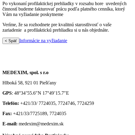
Po vykonaní profilaktickej prehliadky v rozsahu hore uvedených
činností budeme fakturovať prácu podľa platného cenníka, ktorý
Vám na vyžiadanie poskytneme
Veríme, že sa rozhodnete pre kvalitnú starostlivosť o vaše
zariadenie a profilaktickú prehliadku si u nás objednáte.
Informácie na vyžiadanie
< Späť
MEDEXIM, spol. s r.o
Hlboká 58, 921 01 Piešťany
GPS
: 48°34’55.6″N 17°49’15.7″E
Telefón:
+421/33/ 7724035, 7724746, 7724259
Fax:
+421/33/7725189, 7724035
E-mail:
medexim@medexim.sk