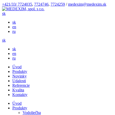
+421/33/ 7724035
,
7724746
,
7724259
/
medexim@medexim.sk
sk
sk
en
ru
sk
sk
en
ru
Úvod
Produkty
Novinky
Udalosti
Referencie
Kvalita
Kontakty
Úvod
Produkty
Vodoliečba