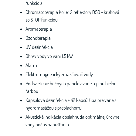
funkciou
Chromatoterapia Koller 2 reflektory D50 - kruhová
so STOP funkciou
Aromaterapia
Ozonoterapia
UV dezinfekcia
Ohrev vody vo vani 1,5 kW
Alarm
Elektromagnetický zmäkčovač vody
Podsvietenie bočných panelov vane teplou bielou
farbou
Kapsulová dezinfekcia + 42 kapsúl (iba pre vane s
hydromasážou s preplachom)
Akustická indikácia dosiahnutia optimálnej úrovne
vody počas napúšťania