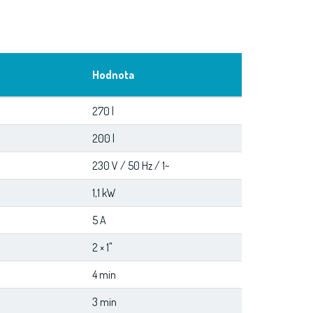
Hodnota
270 l
200 l
230 V / 50 Hz / 1~
1,1 kW
5 A
2 × 1"
4 min
3 min