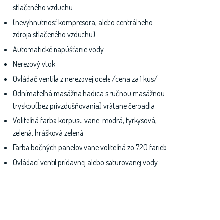
stlačeného vzduchu
(nevyhnutnosť kompresora, alebo centrálneho
zdroja stlačeného vzduchu)
Automatické napúšťanie vody
Nerezový vtok
Ovládač ventila z nerezovej ocele /cena za 1 kus/
Odnímateľná masážna hadica s ručnou masážnou
tryskou(bez privzdušňovania) vrátane čerpadla
Voliteľná farba korpusu vane: modrá, tyrkysová,
zelená, hrášková zelená
Farba bočných panelov vane voliteľná zo 720 farieb
Ovládací ventil prídavnej alebo saturovanej vody