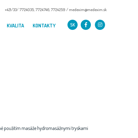
+421/33/ 7724035
,
7724746
,
7724259
/
medexim@medexim.sk
SK
KVALITA
KONTAKTY
ané použitím masáže hydromasážnymi tryskami