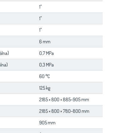
1"
1"
1"
6 mm
álna)
0,7 MPa
álna)
0,3 MPa
60 °C
125 kg
2185 × 800 × 885–905 mm
2185 × 800 × 780–800 mm
905 mm