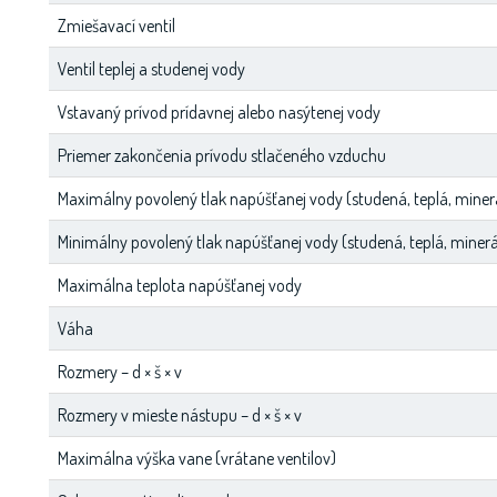
Zmiešavací ventil
Ventil teplej a studenej vody
Vstavaný prívod prídavnej alebo nasýtenej vody
Priemer zakončenia prívodu stlačeného vzduchu
Maximálny povolený tlak napúšťanej vody (studená, teplá, miner
Minimálny povolený tlak napúšťanej vody (studená, teplá, miner
Maximálna teplota napúšťanej vody
Váha
Rozmery – d × š × v
Rozmery v mieste nástupu – d × š × v
Maximálna výška vane (vrátane ventilov)