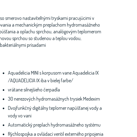
so smerovo nastaviteľnými tryskami pracujúcimi v
šňovania a mechanickým preplachom hydromasážneho
púšťania a oplachu sprchou, analógovým teplomerom
chovou sprchou so studenou a teplou vodou,
bakteriálnymi prísadami
Aquadelicia MINI s korpusom vane Aquadelicia IX
/AQUADELICIA IX iba v bielej farbe/
vrátane silnejšieho čerpadla
30 nerezových hydromasážnych trysiek Medexim
Dvojfunkčný digitálny teplomer napúšťanej vody a
vody vo vani
Automatický preplach hydromasážneho systému
Rýchlospojka a ovládací ventil externého pripojenia