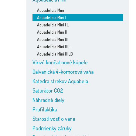
Aquadelicia Mini
Aquadelicia Mini I
Aquadelicia Mini I L
Aquadelicia Mini II
Aquadelicia Mini III
Aquadelicia Mini III L
Aquadelicia Mini III LB
Vírivé končatinové kúpele
Galvanická 4-komorová vaňa
Katedra strekov Aquabela
Saturátor CO2
Náhradné diely
Profilaktika
Starostlivosť o vane
Podmienky záruky