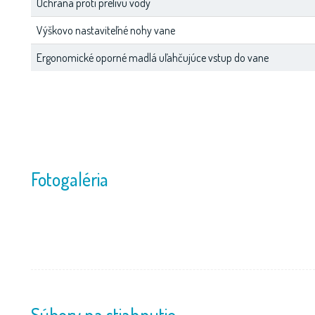
Ochrana proti prelivu vody
Výškovo nastaviteľné nohy vane
Ergonomické oporné madlá uľahčujúce vstup do vane
Fotogaléria
Súbory na stiahnutie