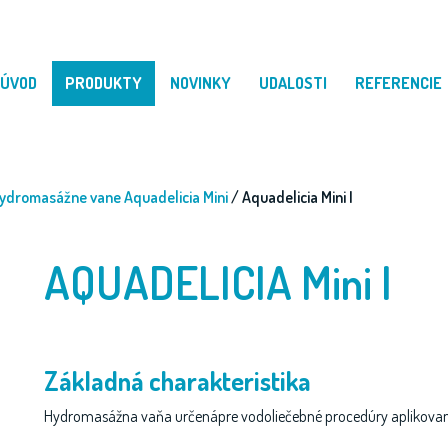
ÚVOD
PRODUKTY
NOVINKY
UDALOSTI
REFERENCIE
hydromasážne vane Aquadelicia Mini
/ Aquadelicia Mini I
AQUADELICIA Mini I
Základná ch
arakteristika
Hydromasážna vaňa určená
pre vodoliečebné procedúry aplikov