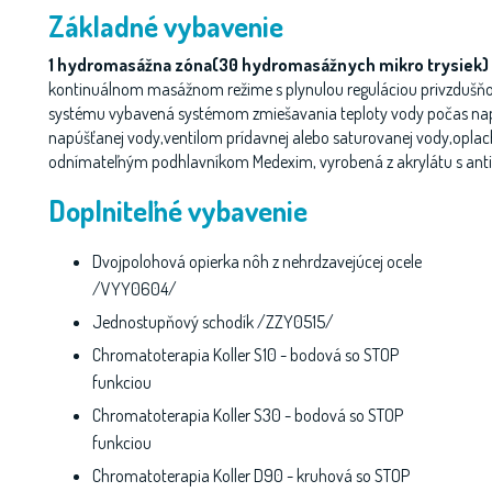
Základné vybavenie
1 hydromasážn
a
zón
a
(30 hydromasážnych mikro trysiek)
kontinuálnom masážnom režime s plynulou reguláciou privzdu
systému vybavená systémom zmiešavania teploty vody počas na
napúšťanej vody,ventilom prídavnej alebo saturovanej vody,opla
odnímateľným podhlavníkom Medexim, vyrobená z akrylátu s anti
Doplniteľné vybavenie
Dvojpolohová opierka nôh z nehrdzavejúcej ocele
/VYY0604/
Jednostupňový schodík /ZZY0515/
Chromatoterapia Koller S10 - bodová so STOP
funkciou
Chromatoterapia Koller S30 - bodová so STOP
funkciou
Chromatoterapia Koller D90 - kruhová so STOP