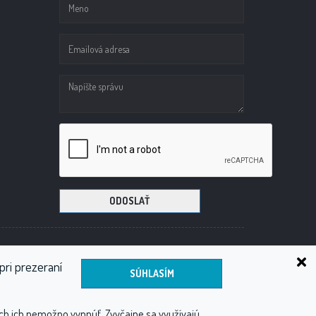
ODOSLAŤ
Hydroterapia balneológia a balneotechnika
pri prezeraní
ch ich nemožno vypnúť. Zvyčajne sa využívajú