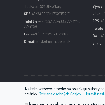
Hlboká 58, 921 01 Piešťany
Výrobn
Víťazna 
GPS
: 48°34’55.6″N 17°49’15.7″E
GPS:
48°
Telefón:
+421/33/ 7724035, 7724746,
7724259
Telefón
Fax:
+421/33/7725189, 7724035
Fax:
+42
E-mail:
medexim@medexim.sk
e-mail:
Vodoliečba
Wellness
Plynové inj
Na tejto webovej stránke sa používajú súbory co
stránky.
Ochrana osobných údajov
Upraviť nast
Nevyhnutné súbory cookies
Tieto súbory co