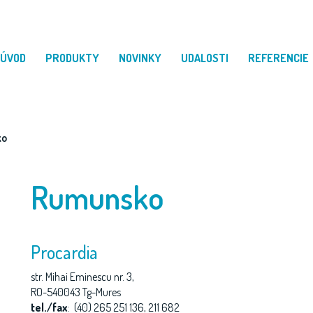
ÚVOD
PRODUKTY
NOVINKY
UDALOSTI
REFERENCIE
ko
Rumunsko
Procardia
str. Mihai Eminescu nr. 3,
RO-540043 Tg-Mures
tel./fax
: (40) 265 251 136, 211 682