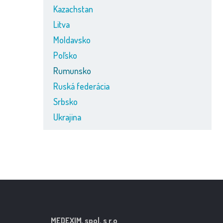
Kazachstan
Litva
Moldavsko
Poľsko
Rumunsko
Ruská federácia
Srbsko
Ukrajina
MEDEXIM, spol. s r.o