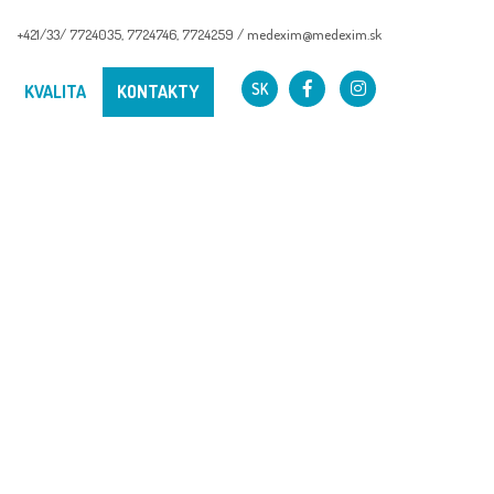
+421/33/ 7724035
,
7724746
,
7724259
/
medexim@medexim.sk
SK
KVALITA
KONTAKTY