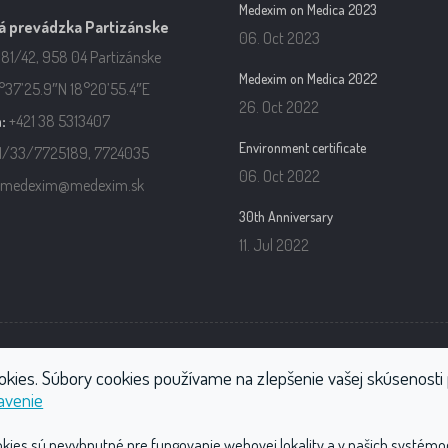
Medexim on Medica 2023
á prevádzka Partizánske
06. Oct 2023
181/42, 958 04 Partizánske
Medexim on Medica 2022
37’25.9″N 18°20’55.4″E
26. Oct 2022
:
+421 38 5313407
Environment certificate
1/33/7725189, 7724035
06. Oct 2022
medexim@medexim.sk
30th Anniversary
11. Jul 2022
ekcie CO2
Fyzioterapia
Kompresory
Ostatné produkty
okies. Súbory cookies používame na zlepšenie vašej skúsenosti 
avenie
Ochrana osobných údajov
okies sú nevyhnutné pre fungovanie webovej lokality a v našich systémo