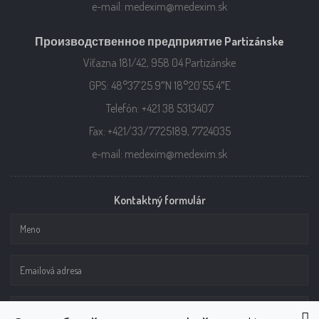
e-mail: medexim@medexim.sk
Производственное предприятие Partizánske
Víťazna 181/42, 958 04 Partizánske
GPS: 48°37’25.9″N 18°20’55.4″E
Telefón: +421 38 5313407
Fax: +421/33/7725189, 7724035
e-mail: medexim@medexim.sk
Kontaktný formulár