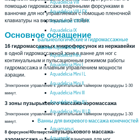
Aquadelicia VIII
помощью гидромассажа водянными форсунками в
Aquadelicia VIII LFK
ванночке для ног управляемая с помощью пленочной
Aquadelicia VIII PLFK
клавиатуры на вертикальной стойке
Aquadelicia IX
Основное оснащение
Бальнеологические и гидромассажные
16 гидромaссaжных микрофoрcyнок из нержавейки
ванны Aquadelicia Mini
в одной гидромассажной зоне в ванне для ног с
Aquadelicia Mini
кoнтинyaльным и пyльcaционным режимом работы
Aquadelicia Mini I
гидрoмaccaжa и плавным управлением мощности
Aquadelicia Mini I L
аэрации.
Aquadelicia Mini II
Э
лeктрoннoe yпрaвлeниe c
дигитальным таймером процедуры 1-30
Aquadelicia Mini III
минут.
Aquadelicia Mini III L
3 зоны пузырькового массажа-аэромассажа
Aquadelicia Mini III LB
Э
лeктрoннoe yпрaвлeниe c
дигитальным таймером процедуры 1-30
Ванны для вихревого массажа конечностей
минут.
Aquamanus
пузырькового массажа-
8 форсунок/40oтвeрcтий
Aquapedis
аэромассажа
в ванночке для ног
из нержавейки