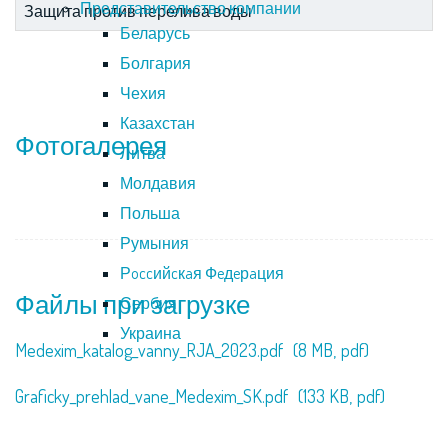
Представительство компании
Защита против перелива воды
Беларусь
Болгария
Чехия
Казахстан
Фотогалерея
Литва
Молдавия
Польша
Румыния
Рoccийcкaя Фeдeрaция
Файлы при загрузке
Сербия
Украина
Medexim_katalog_vanny_RJA_2023.pdf
(8 MB,
pdf)
Graficky_prehlad_vane_Medexim_SK.pdf
(133 KB,
pdf)