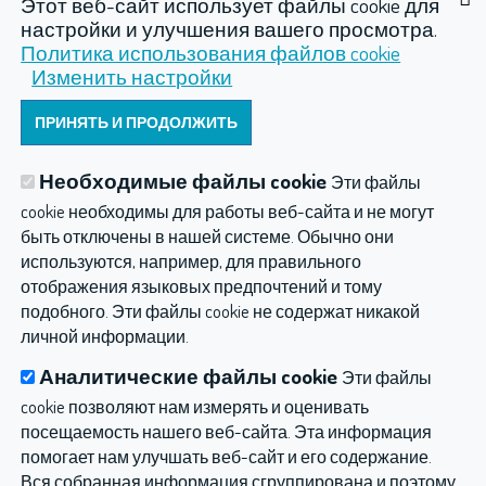
Этот веб-сайт использует файлы cookie для
настройки и улучшения вашего просмотра.
Политика использования файлов cookie
Изменить настройки
ODOSLAŤ
Необходимые файлы cookie
Эти файлы
cookie необходимы для работы веб-сайта и не могут
быть отключены в нашей системе. Обычно они
Гидротерапия
Спа
Газовые инъекции
используются, например, для правильного
Компрессоры
Прочеe
отображения языковых предпочтений и тому
подобного. Эти файлы cookie не содержат никакой
Hydroterapia balneológia a balneotechnika
личной информации.
Политика конфиденциальности
Аналитические файлы cookie
Эти файлы
cookie позволяют нам измерять и оценивать
посещаемость нашего веб-сайта. Эта информация
помогает нам улучшать веб-сайт и его содержание.
Вся собранная информация сгруппирована и поэтому