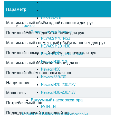
DK 50 DE
Параметр
DK50 D, DK50 DM
DK50 4x2VTD
Максимальный объём одной ванночки для рук
Прочеe
Oтсасыватели Мевакс
Полезный объём одной ванночки для рук
MEVACS M40, M50
Максимальный совместный объём ванночек для рук
MEVACS M20, M30
Полезный совместный объём ванночек для рук
Mevacs M20 дренажный
Mevacs M38, M46
Максимальный объём ванночки для ног
Mevacs M90
Полезный объём ванночки для ног
Mevacs S30/30
Напряжение
Mevacs M20-230/12V
Mevacs M30-230/12V
Мощность
Вакуумный насос эжектора
Потребляемый ток
RVTM, TM
Подводка горячей и холодной воды
Hydroterapia balneológia a balneotechnika