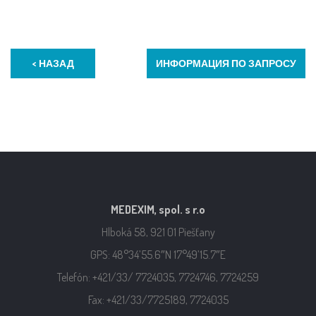
< НАЗАД
ИНФОРМАЦИЯ ПО ЗАПРОСУ
MEDEXIM, spol. s r.o
Hlboká 58, 921 01 Piešťany
GPS: 48°34’55.6″N 17°49’15.7″E
Telefón: +421/33/ 7724035, 7724746, 7724259
Fax: +421/33/7725189, 7724035