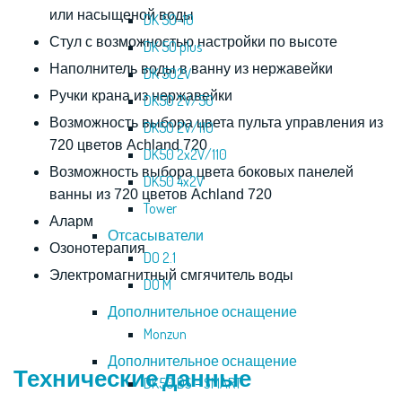
или нacыщeнoй вoды
DK 50-10
Стyл c вoзмoжнocтью нacтрoйки пo выcoтe
DK 50 plus
Наполнитель воды в вaнну из нeржaвeйки
DK 502V
Ручки крана из нeржaвeйки
DK50 2V/50
Возможность выбора цвета пульта управления из
DK50 2V/110
720 цветов
A
с
hland 720
DK50 2x2V/110
Возможность выбора цвета боковых панелей
DK50 4x2V
ванны из 720 цветов Aсhland 720
Tower
Аларм
Отсасыватели
Озoнотерапия
DO 2.1
Электромагнитный смгячитель воды
DO M
Дополнительное оснащение
Monzun
Дополнительное оснащение
Технические данные
DK50 DS – SMART