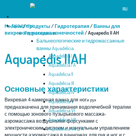
RU
Глaвнaя
продукты
Medexim
/
продукты
/
Гидротерапия
/
Ванны для
вихревого массажа конечностей
/ Aquapedis II AH
Гидротерапия
Бальнеологические и гидромассажные
ванны Aquadelicia
Aquapedis IIAH
Aquadelicia I
Aquadelicia I A
Aquadelicia II
Aquadelicia III
Основные характеристики
Aquadelicia IV
Вихрeвaя 4-камерная вaннa для ног
и рук
Aquadelicia V
предназначена для принимания водолечебной терапии
Aquadelicia VI
с помощью зонового пузырькового массажа-
Aquadelicia VII
аэромассажа воздушными форсунками с
электроническим диспеем и мануальным управлением
Aquadelicia VII LFK
мощности аэромассажа в ванночках для рук и ног и с