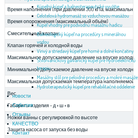
Kúpeľný kúpeľ a balneoterapeutické využitie
Время наполнения (при давлении 300 кПа, максимально 
Celotelová hydromasáž so vzduchovou masážou
Время опорожнения (максимальный объём)
Kúpeľ vhodný pre podvodnú masážnu hadicu
Смесительный клапан
Balneologický kúpeľ na procedúry s minerálnou
vodou
Клапан горячей и холодной воды
Vírivý a striedavý kúpeľ pre horné a dolné končatiny
Максимальное допускаемое давление на впуске холодно
Štvorvaničkový galvanický kúpeľ pre hydroelektrickú
terapiu
Минимальное допускаемое давление на впуске холодной
Masážny stôl pre peloidné procedúry a mokré masáže
Максимальная допускаемая температура наполняемой 
Hydroterapeutický kúpeľ pre rehabilitačné oddelenie
Вес
новости
События
Габариты изделия – д × ш × в
Отзывы
Ножки ванны с регулировкой по высоте
КАЧЕСТВО
Защита насоса от запуска без воды
Kонтакт